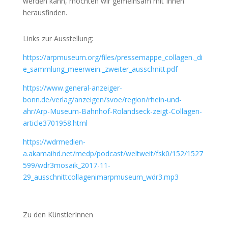
werden kann, möchten wir gemeinsam mit Ihnen
herausfinden.
Links zur Ausstellung:
https://arpmuseum.org/files/pressemappe_collagen._di
e_sammlung_meerwein._zweiter_ausschnitt.pdf
https://www.general-anzeiger-
bonn.de/verlag/anzeigen/svoe/region/rhein-und-
ahr/Arp-Museum-Bahnhof-Rolandseck-zeigt-Collagen-
article3701958.html
https://wdrmedien-
a.akamaihd.net/medp/podcast/weltweit/fsk0/152/1527
599/wdr3mosaik_2017-11-
29_ausschnittcollagenimarpmuseum_wdr3.mp3
Zu den KünstlerInnen