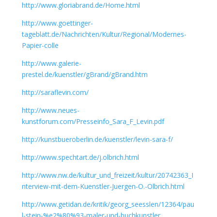
http://www.gloriabrand.de/Home.html
http://www.goettinger-
tageblatt.de/Nachrichten/Kultur/Regional/Modernes-
Papier-colle
http://www.galerie-
prestel.de/kuenstler/gBrand/gBrand.htm
http://saraflevin.com/
http://www.neues-
kunstforum.com/Presseinfo_Sara_F_Levin.pdf
http://kunstbueroberlin.de/kuenstler/levin-sara-f/
http://www.spechtart.de/j.olbrich.html
http://www.nw.de/kultur_und_freizeit/kultur/20742363_I
nterview-mit-dem-Kuenstler-Juergen-O.-Olbrich.html
http://www.getidan.de/kritik/georg_seesslen/12364/pau
l-stein-%e2%80%93-maler-und-buchkunstler