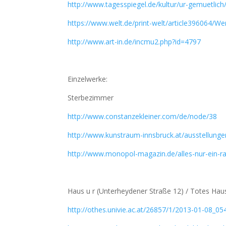
http://www.tagesspiegel.de/kultur/ur-gemuetlic
https://www.welt.de/print-welt/article396064/We
http://www.art-in.de/incmu2.php?id=4797
Einzelwerke:
Sterbezimmer
http://www.constanzekleiner.com/de/node/38
http://www.kunstraum-innsbruck.at/ausstellunge
http://www.monopol-magazin.de/alles-nur-ein-
Haus u r (Unterheydener Straße 12) / Totes Haus
http://othes.univie.ac.at/26857/1/2013-01-08_05