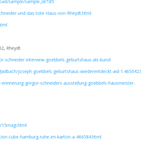
load/sample/sample_id/185
Schneider-und-das-tote-Haus-von-Rheydt.html
html
02, Rheydt
or-schneider-interview-goebbels-geburtshaus-als-kunst
gladbach/joseph-goebbels-geburtshaus-wiederentdeckt-aid-1.465042
r-erinnerung-gregor-schneiders-ausstellung-goebbels-hausmeister-
n/15magi.html
llation-cube-hamburg-ruhe-im-karton-a-466584.html