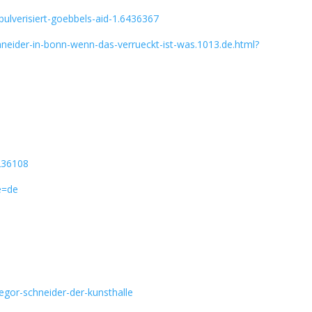
pulverisiert-goebbels-aid-1.6436367
hneider-in-bonn-wenn-das-verrueckt-ist-was.1013.de.html?
=236108
e=de
regor-schneider-der-kunsthalle