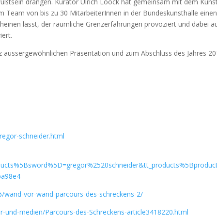
Bewußtsein drängen. Kurator Ulrich Loock hat gemeinsam mit dem Künst
em Team von bis zu 30 MitarbeiterInnen in der Bundeskunsthalle eine
heinen lässt, der räumliche Grenzerfahrungen provoziert und dabei a
ert.
nz aussergewöhnlichen Präsentation und zum Abschluss des Jahres 2
regor-schneider.html
ducts%5Bsword%5D=gregor%2520schneider&tt_products%5Bproduc
ba98e4
06/wand-vor-wand-parcours-des-schreckens-2/
ur-und-medien/Parcours-des-Schreckens-article3418220.html