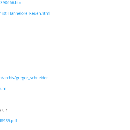
h/390666.html
r-ist-Hannelore-Reuen.html
n/archiv/gregor_schneider
raum
 u r
48989.pdf