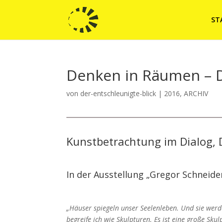
ST
Denken in Räumen – D
von
der-entschleunigte-blick
|
2016
,
ARCHIV
Kunstbetrachtung im Dialog,
In der Ausstellung „Gregor Schneid
„Häuser spiegeln unser Seelenleben. Und sie wer
begreife ich wie Skulpturen. Es ist eine große Sku