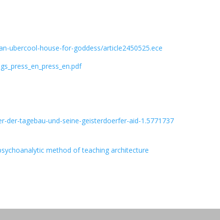
an-ubercool-house-for-goddess/article2450525.ece
0gs_press_en_press_en.pdf
r-der-tagebau-und-seine-geisterdoerfer-aid-1.5771737
sychoanalytic method of teaching architecture