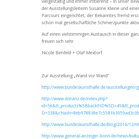
vielgestaltig und immer irritierend – in unser 
der Ausstellungsleiterin Susanne Kleine und ein
Parcours eingerichtet, der Bekanntes fremd ersc
schon mal gesellschaftliche Schmerzpunkte aktivi
Auf einen vielstimmigen Austausch in dieser ga
freuen sich sehr
Nicole Birnfeld + Olaf Mextorf
Zur Ausstellung „Wand vor Wand“
http://www.bundeskunsthalle.de/ausstellungen/g
http://www.distanz.de/index.php?
id=56&tt_products%5BbackPID%5D=45&tt_pro
D=338&cHash=8eb978838e7c5581b3059ad3c0
http://www.bundeskunsthalle.de/blog/2016/12/
http://www.general-anzeiger-bonn.de/news/kult