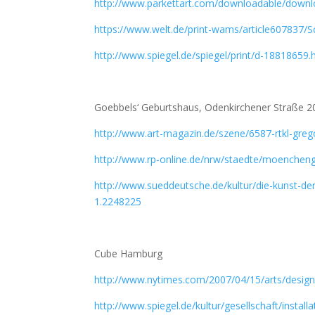
http://www.parkettart.com/downloadable/down
https://www.welt.de/print-wams/article607837/
http://www.spiegel.de/spiegel/print/d-18818659.
Goebbels‘ Geburtshaus, Odenkirchener Straße 2
http://www.art-magazin.de/szene/6587-rtkl-greg
http://www.rp-online.de/nrw/staedte/moenchen
http://www.sueddeutsche.de/kultur/die-kunst-de
1.2248225
Cube Hamburg
http://www.nytimes.com/2007/04/15/arts/desig
http://www.spiegel.de/kultur/gesellschaft/insta