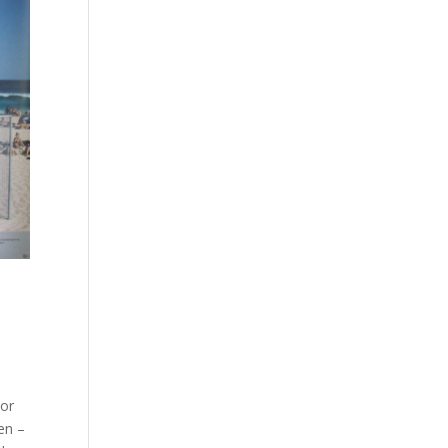
vor
en –