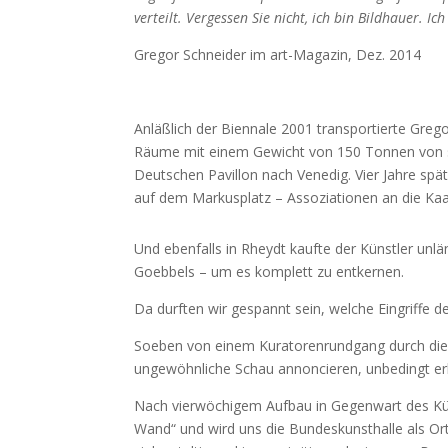
verteilt. Vergessen Sie nicht, ich bin Bildhauer. I
Gregor Schneider im art-Magazin, Dez. 2014
Anläßlich der Biennale 2001 transportierte Greg
Räume mit einem Gewicht von 150 Tonnen von s
Deutschen Pavillon nach Venedig. Vier Jahre spä
auf dem Markusplatz – Assoziationen an die Kaab
Und ebenfalls in Rheydt kaufte der Künstler unl
Goebbels – um es komplett zu entkernen.
Da durften wir gespannt sein, welche Eingriffe 
Soeben von einem Kuratorenrundgang durch die A
ungewöhnliche Schau annoncieren, unbedingt er
Nach vierwöchigem Aufbau in Gegenwart des Kü
Wand“ und wird uns die Bundeskunsthalle als Or